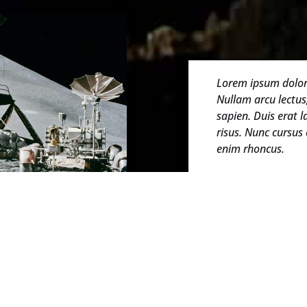
Lorem ipsum dolor s
Nullam arcu lectus
sapien. Duis erat la
risus. Nunc cursu
enim rhoncus.
LUKE S.
Satisfied Client