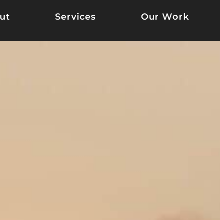
ut
Services
Our Work