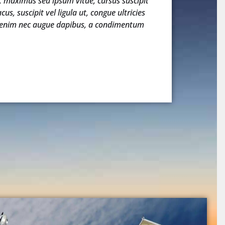
, maximus sed ipsum vitae, cursus suscipit
cus, suscipit vel ligula ut, congue ultricies
s enim nec augue dapibus, a condimentum